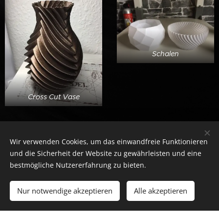
Schalen
Cross Cut Vase
Wir verwenden Cookies, um das einwandfreie Funktionieren
und die Sicherheit der Website zu gewährleisten und eine
bestmögliche Nutzererfahrung zu bieten.
© 2020 Daisy Druck 3D. Potsdam
Nur notwendige akzeptieren
Alle akzeptieren
Unterstützt von
Webnode
Cookies
Los geht´s
Erstellen Sie Ihre Webseite gratis!