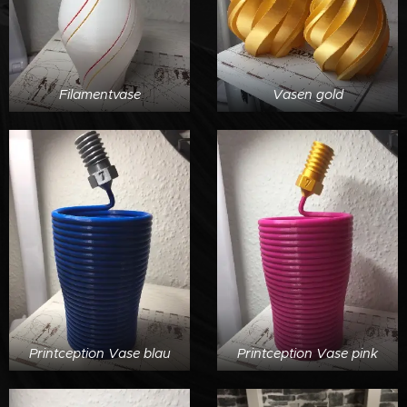
Filamentvase
Vasen gold
Printception Vase blau
Printception Vase pink